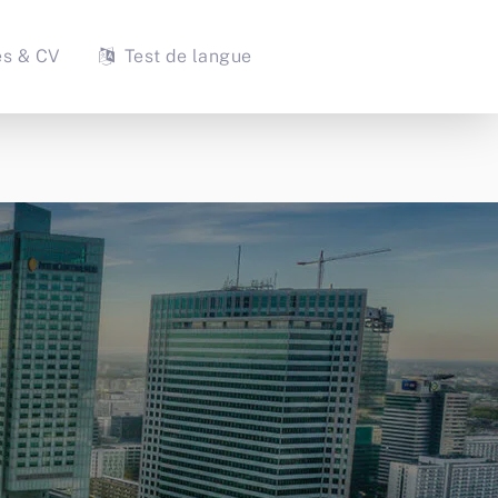
es & CV
Test de langue