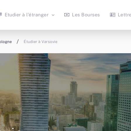
Etudier à l’étranger
Les Bourses
Lettr
Pologne
Étudier à Varsovie