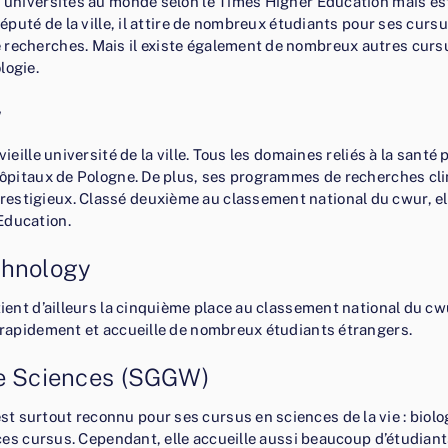
es universités au monde selon le Times Higher Education mais e
réputé de la ville, il attire de nombreux étudiants pour ses curs
 recherches. Mais il existe également de nombreux autres curs
logie.
w
ieille université de la ville. Tous les domaines reliés à la santé
s hôpitaux de Pologne. De plus, ses programmes de recherches cl
estigieux. Classé deuxième au classement national du cwur, ell
Education.
chnology
tient d’ailleurs la cinquième place au classement national du c
r rapidement et accueille de nombreux étudiants étrangers.
fe Sciences (SGGW)
t surtout reconnu pour ses cursus en sciences de la vie : biolo
 à ces cursus. Cependant, elle accueille aussi beaucoup d’étudi