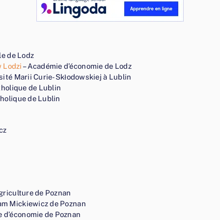
le de Lodz
 Lodzi
– Académie d’économie de Lodz
sité Marii Curie-Skłodowskiej à Lublin
tholique de Lublin
tholique de Lublin
cz
agriculture de Poznan
am Mickiewicz de Poznan
e d’économie de Poznan