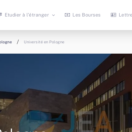
Etudier à l’étranger
Les Bourses
Lettr
Pologne
Université en Pologne