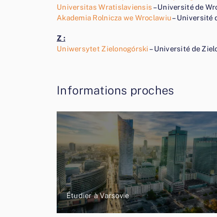
Universitas Wratislaviensis
– Université de W
Akademia Rolnicza we Wroclawiu
– Université 
Z :
Uniwersytet Zielonogórski
– Université de Zie
Informations proches
Étudier à Varsovie