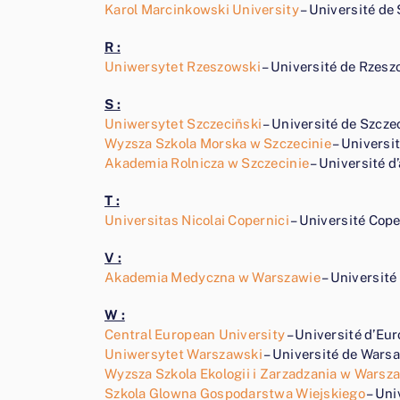
Karol Marcinkowski University
– Université de
R :
Uniwersytet Rzeszowski
– Université de Rzes
S :
Uniwersytet Szczeciñski
– Université de Szcze
Wyzsza Szkola Morska w Szczecinie
– Universi
Akademia Rolnicza w Szczecinie
– Université d
T :
Universitas Nicolai Copernici
– Université Cope
V :
Akademia Medyczna w Warszawie
– Université
W :
Central European University
– Université d’Eu
Uniwersytet Warszawski
– Université de Wars
Wyzsza Szkola Ekologii i Zarzadzania w Warsz
Szkola Glowna Gospodarstwa Wiejskiego
– Uni