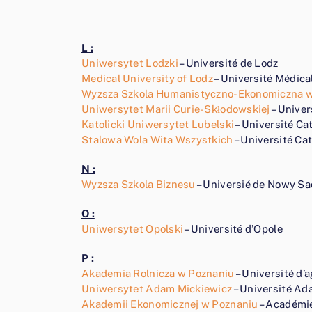
L :
Uniwersytet Lodzki
– Université de Lodz
Medical University of Lodz
– Université Médica
Wyzsza Szkola Humanistyczno-Ekonomiczna w
Uniwersytet Marii Curie-Skłodowskiej
– Univer
Katolicki Uniwersytet Lubelski
– Université Ca
Stalowa Wola Wita Wszystkich
– Université Ca
N :
Wyzsza Szkola Biznesu
– Universié de Nowy Sa
O :
Uniwersytet Opolski
– Université d’Opole
P :
Akademia Rolnicza w Poznaniu
– Université d’
Uniwersytet Adam Mickiewicz
– Université Ad
Akademii Ekonomicznej w Poznaniu
– Académi