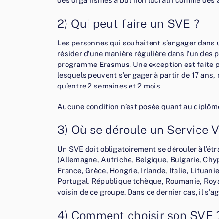
des organismes à but non lucratif comme des as
2) Qui peut faire un SVE ?
Les personnes qui souhaitent s’engager dans un
résider d’une manière régulière dans l’un des p
programme Erasmus. Une exception est faite po
lesquels peuvent s’engager à partir de 17 ans,
qu’entre 2 semaines et 2 mois.
Aucune condition n’est posée quant au diplôme
3) Où se déroule un Service 
Un SVE doit obligatoirement se dérouler à l’étr
(Allemagne, Autriche, Belgique, Bulgarie, Chy
France, Grèce, Hongrie, Irlande, Italie, Litua
Portugal, République tchèque, Roumanie, Roya
voisin de ce groupe. Dans ce dernier cas, il s’
4) Comment choisir son SVE 