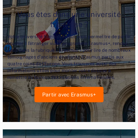
Vous êtes dans une université
française ?
Votre université française peut vous permettre de partir
étudier à l’étranger via le programme Erasmus+, rendez-
vous dans la rubrique « Erasmus » pour lire de nombreux
témoignages d’anciens étudiants Erasmus partis aux
quatre coins de l’Europe. Vous trouverez aussi des
informations utiles pour monter votre dossier à
remettre au bureau des relations internationales.
Partir avec Erasmus+