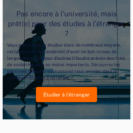
Pas encore à l’université, mais
prêt(e) pour des études à l’étranger
?
Vous pouvez partir étudier dans de nombreux moyens,
certains vous demanderont d’avoir un bon niveau de
langue alors que pour d’autres il faudra prévoir des frais
de scolarités plus ou moins importants. Découvrez les
pays vers lesquels vous pouvez vous envoler dans la
rubrique « Étudier à l’étranger ».
Étudier à l’étranger