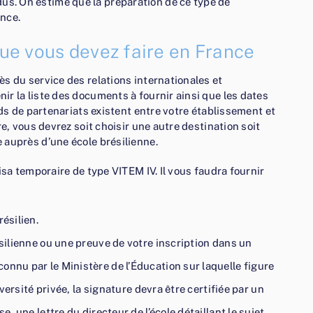
. On estime que la préparation de ce type de
nce.
que vous devez faire en France
s du service des relations internationales et
r la liste des documents à fournir ainsi que les dates
rds de partenariats existent entre votre établissement et
re, vous devrez soit choisir une autre destination soit
 auprès d’une école brésilienne.
isa temporaire de type VITEM IV. Il vous faudra fournir
ésilien.
ésilienne ou une preuve de votre inscription dans un
onnu par le Ministère de l’Éducation sur laquelle figure
iversité privée, la signature devra être certifiée par un
e, une lettre du directeur de l’école détaillant le sujet