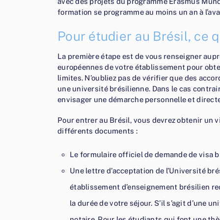
avec des projets du programme Erasmus Mundus
formation se programme au moins un an à l’ava
Pour étudier au Brésil, ce 
La première étape est de vous renseigner auprè
européennes de votre établissement pour obteni
limites. N’oubliez pas de vérifier que des acco
une université brésilienne. Dans le cas contrai
envisager une démarche personnelle et directe
Pour entrer au Brésil, vous devrez obtenir un v
différents documents :
Le formulaire officiel de demande de visa br
Une lettre d’acceptation de l’Université br
établissement d’enseignement brésilien rec
la durée de votre séjour. S’il s’agit d’une un
notaire. Pour les étudiants qui font une thès